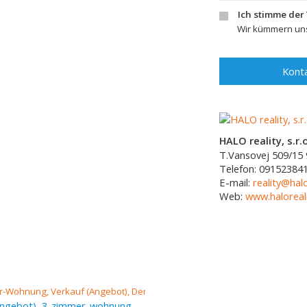
Ich stimme der
Wir kümmern uns
Konta
HALO reality, s.r.o
T.Vansovej 509/15
Telefon:
09152384
E-mail:
reality@halo
Web:
www.haloreali
Verkauf (Angebot), 3-zimmer-wohnung, 77 m