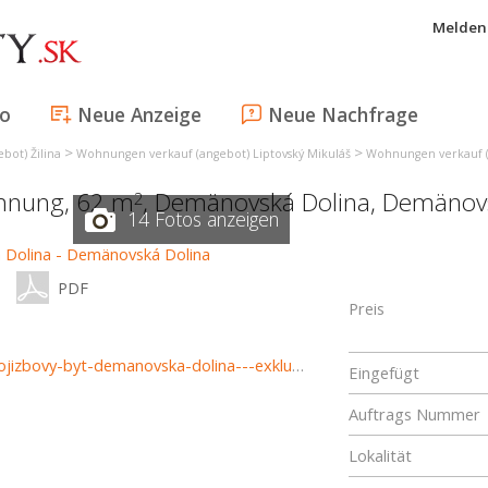
Melden 
fo
Neue Anzeige
Neue Nachfrage
>
>
bot) Žilina
Wohnungen verkauf (angebot) Liptovský Mikuláš
Wohnungen verkauf 
ohnung, 62 m
,
Demänovská Dolina
,
Demänovs
2
14 Fotos anzeigen
PDF
Preis
https://www.haloreality.sk/demanovska-dolina/predaj-trojizbovy-byt-demanovska-dolina---exkluzivne-halo-reality/71724
Eingefügt
Auftrags Nummer
Lokalität