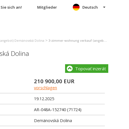
Sie sich an!
Mitglieder
Deutsch
>
(angebot) Demänovská Dolina
3-zimmer-wohnung verkauf (angebot) Demänovská Dolina
ká Dolina
Topovať inzerát
210 900,00
EUR
vorschlagen
19.12.2025
AR-048A-152740 (71724)
Demänovská Dolina