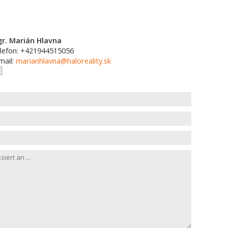
r. Marián Hlavna
lefon: +421944515056
mail:
marianhlavna@haloreality.sk