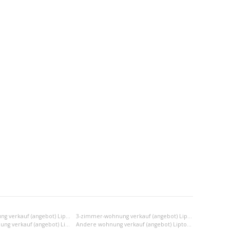
2-zimmer-wohnung verkauf (angebot) Liptovský Mikuláš
3-zimmer-wohnung verkauf (angebot) Liptovský Mikuláš
2x einraumwohnung verkauf (angebot) Liptovský Mikuláš
Andere wohnung verkauf (angebot) Liptovský Mikuláš