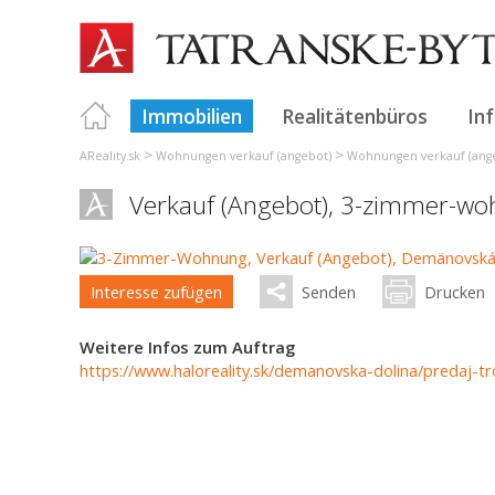
Immobilien
Realitätenbüros
In
>
>
AReality.sk
Wohnungen verkauf (angebot)
Wohnungen verkauf (ange
Verkauf (Angebot), 3-zimmer-w
Interesse zufügen
Senden
Drucken
Weitere Infos zum Auftrag