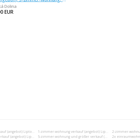
á Dolina
00
EUR
Einraumwohnung verkauf (angebot) Liptovský Mikuláš
1-zimmer-wohnung verkauf (angebot) Liptovský Mikuláš
4-zimmer-wohnung verkauf (angebot) Liptovský Mikuláš
5-zimmer-wohnung und größer verkauf (angebot) Liptovský Mikuláš