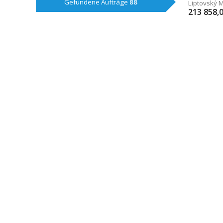
Gefundene Aufträge
88
Liptovský M
213 858,