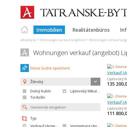
Immobilien
Realitätenbüros
In
>
>
AReality.sk
Wohnungen verkauf (angebot)
Wohnungen verkauf (ange
Wohnungen verkauf (angebot) Li
Diese Suche speichern
Liptovský M
Žilinský
135 200,
Dolný Kubín
Liptovský Mikuláš
Tvrdošín
Liptovský M
111 800,
Typ
Verkauf (Angebot)
Vermietung (Angebot)