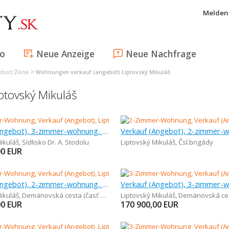
Melden 
fo
Neue Anzeige
Neue Nachfrage
>
bot) Žilina
Wohnungen verkauf (angebot) Liptovský Mikuláš
ptovský Mikuláš
Verkauf (Angebot), 3-zimmer-wohnung, 65 m
ikuláš
,
Sídlisko Dr. A. Stodolu
Liptovský Mikuláš
,
Čsl.brigády
00
EUR
Verkauf (Angebot), 2-zimmer-wohnung, 36 m
ikuláš
,
Demänovská cesta (časť Demänová)
Liptovský Mikuláš
,
Demänovská cesta (ča
00
EUR
170 900,00
EUR