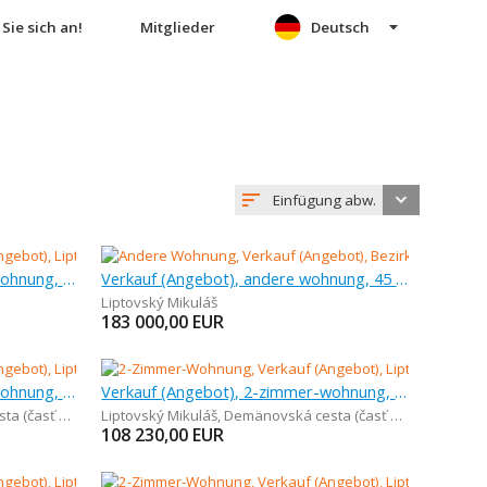
Sie sich an!
Mitglieder
Deutsch
Einfügung abw.
Verkauf (Angebot), 2-zimmer-wohnung, 74 m
Verkauf (Angebot), andere wohnung, 45 m
Liptovský Mikuláš
183 000,00
EUR
Verkauf (Angebot), 3-zimmer-wohnung, 55 m
Verkauf (Angebot), 2-zimmer-wohnung, 35 m
sť Demänová)
Liptovský Mikuláš
,
Demänovská cesta (časť Demänová)
108 230,00
EUR