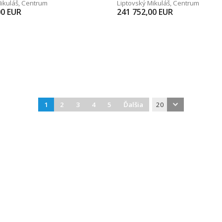
ikuláš
,
Centrum
Liptovský Mikuláš
,
Centrum
00
EUR
241 752,00
EUR
1
2
3
4
5
Ďalšia
20