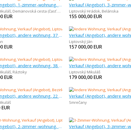
Verkauf (Angebot), 1-zimmer-wohnung, 36 m
ikuláš
,
Demänovská cesta (časť Demänová)
Liptovský Hrádok
,
Belánska
00
EUR
155 000,00
EUR
Verkauf (Angebot), andere wohnung, 37 m
án
Liptovský Ján
00
EUR
157 000,00
EUR
Verkauf (Angebot), andere wohnung, 38 m
ikuláš
,
Ráztoky
Liptovský Mikuláš
00
EUR
179 000,00
EUR
Verkauf (Angebot), andere wohnung, 22 m
ikuláš
Smrečany
0
EUR
Verkauf (Angebot), 2-zimmer-wohnung, 73 m