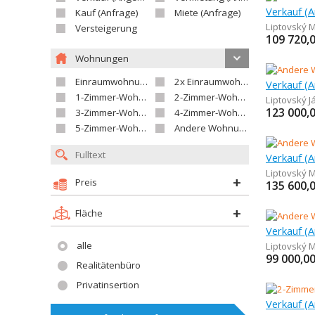
Kauf (Anfrage)
Miete (Anfrage)
Liptovský M
Versteigerung
109 720,
Wohnungen
Einraumwohnung
2x Einraumwohnung
1-Zimmer-Wohnung
2-Zimmer-Wohnung
Liptovský J
123 000,
3-Zimmer-Wohnung
4-Zimmer-Wohnung
5-Zimmer-Wohnung und größer
Andere Wohnung
Liptovský M
Preis
135 600,
Fläche
alle
Liptovský M
99 000,0
Realitätenbüro
Privatinsertion