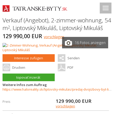
Verkauf (Angebot), 2-zimmer-wohnung, 54
m
,
Liptovský Mikuláš
,
Liptovský Mikuláš
2
129 990,00 EUR
vorschlagen
16 Fotos anzeigen
Interesse zufügen
Senden
Drucken
PDF
topovať inzerát
Weitere Infos zum Auftrag
https://www.haloreality.sk/liptovsky-mikulas/predaj-dvojizbovy-byt-liptovsky-mikulas-podbreziny---exkluzivne-halo-reality/71665
129 990,00
EUR
Preis
vorschlagen