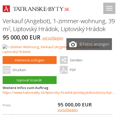
Verkauf (Angebot), 1-zimmer-wohnung, 39
m
,
Liptovský Hrádok
,
Liptovský Hrádok
2
95 000,00 EUR
vorschlagen
8 Fotos anzeigen
Interesse zufügen
Senden
Drucken
PDF
topovať inzerát
Weitere Infos zum Auftrag
https://www.haloreality.sk/liptovsky-hradok/predaj-jednoizbovy-byt-liptovsky-hradok/73132
95 000,00
EUR
Preis
vorschlagen