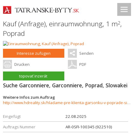
Kauf (Anfrage), einraumwohnung, 1 m
,
2
Poprad
Interesse zufügen
Senden
Drucken
PDF
topovať inzerát
Suche Garconniere, Garconniere, Poprad, Slowakei
Weitere Infos zum Auftrag
http://www.hdreality.sk/hladame-pre-klienta-garsonku-v-poprade-sidlisko-juh-926164
Eingefügt
22.08.2025
Auftrags Nummer
AR-0SFI-100345 (922510)