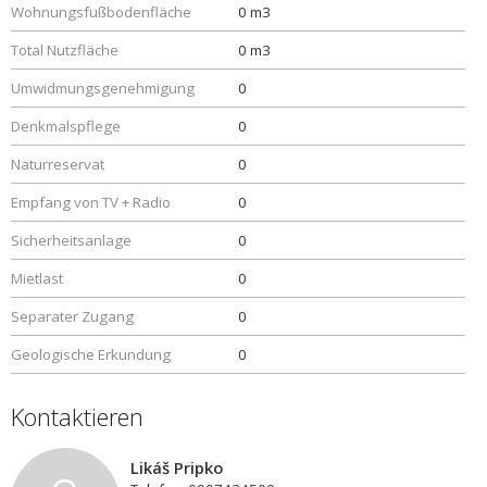
Wohnungsfußbodenfläche
0 m3
Total Nutzfläche
0 m3
Umwidmungsgenehmigung
0
Denkmalspflege
0
Naturreservat
0
Empfang von TV + Radio
0
Sicherheitsanlage
0
Mietlast
0
Separater Zugang
0
Geologische Erkundung
0
Kontaktieren
Likáš Pripko