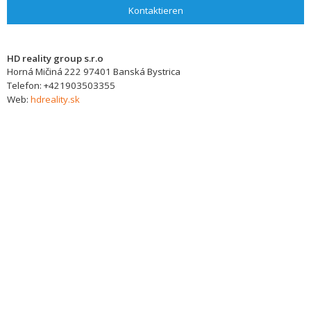
Kontaktieren
HD reality group s.r.o
Horná Mičiná 222
97401
Banská Bystrica
Telefon:
+421903503355
Web:
hdreality.sk