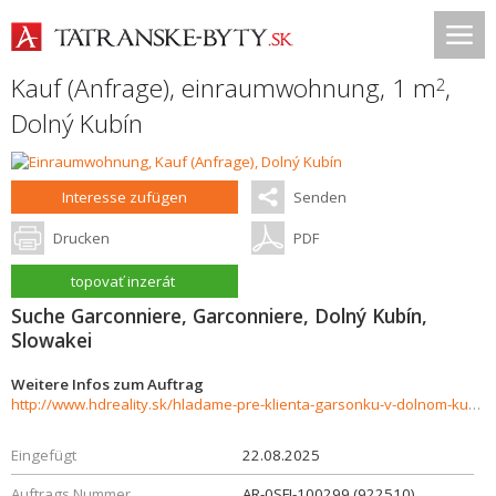
Kauf (Anfrage), einraumwohnung, 1 m
,
2
Dolný Kubín
Interesse zufügen
Senden
Drucken
PDF
topovať inzerát
Suche Garconniere, Garconniere, Dolný Kubín,
Slowakei
Weitere Infos zum Auftrag
http://www.hdreality.sk/hladame-pre-klienta-garsonku-v-dolnom-kubine-cast-knazia-926923
Eingefügt
22.08.2025
Auftrags Nummer
AR-0SFI-100299 (922510)