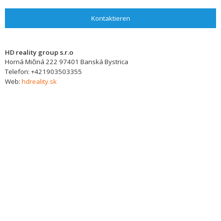
Kontaktieren
HD reality group s.r.o
Horná Mičiná 222
97401
Banská Bystrica
Telefon:
+421903503355
Web:
hdreality.sk