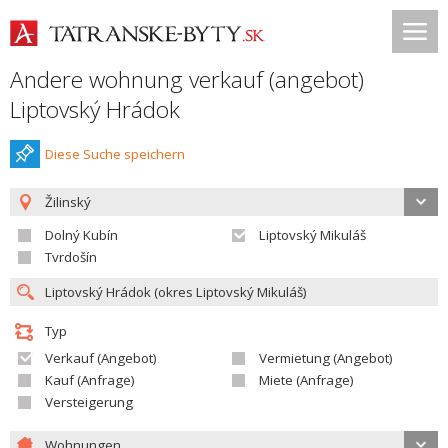
Andere wohnung verkauf (angebot)
Liptovský Hrádok
Diese Suche speichern
Žilinský
Dolný Kubín
Liptovský Mikuláš
Tvrdošín
Typ
Verkauf (Angebot)
Vermietung (Angebot)
Kauf (Anfrage)
Miete (Anfrage)
Versteigerung
Wohnungen