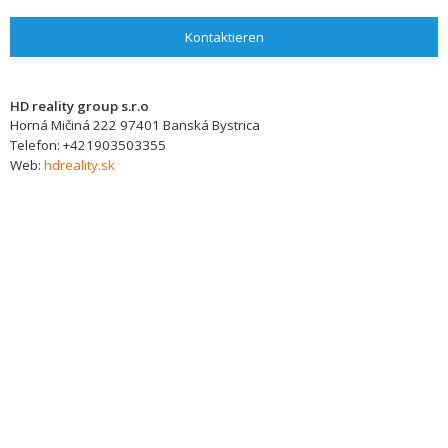
Kontaktieren
HD reality group s.r.o
Horná Mičiná 222
97401
Banská Bystrica
Telefon:
+421903503355
Web:
hdreality.sk