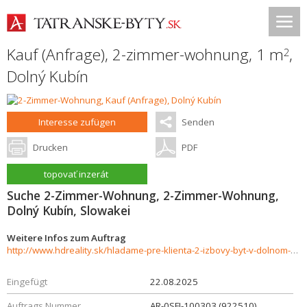
Kauf (Anfrage), 2-zimmer-wohnung, 1 m
,
2
Dolný Kubín
Interesse zufügen
Senden
Drucken
PDF
topovať inzerát
Suche 2-Zimmer-Wohnung, 2-Zimmer-Wohnung,
Dolný Kubín, Slowakei
Weitere Infos zum Auftrag
http://www.hdreality.sk/hladame-pre-klienta-2-izbovy-byt-v-dolnom-kubine-sidlisko-sever-926909
Eingefügt
22.08.2025
Auftrags Nummer
AR-0SFI-100303 (922510)