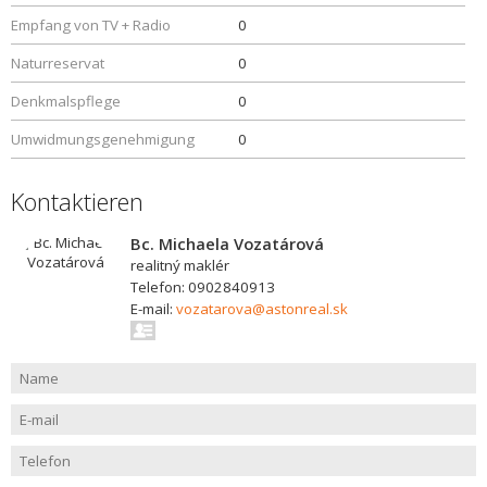
Empfang von TV + Radio
0
Naturreservat
0
Denkmalspflege
0
Umwidmungsgenehmigung
0
Kontaktieren
Bc. Michaela Vozatárová
realitný maklér
Telefon: 0902840913
E-mail:
vozatarova@astonreal.sk