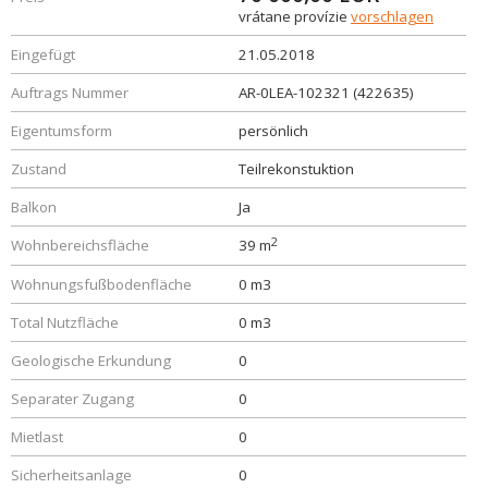
vrátane provízie
vorschlagen
Eingefügt
21.05.2018
Auftrags Nummer
AR-0LEA-102321 (422635)
Eigentumsform
persönlich
Zustand
Teilrekonstuktion
Balkon
Ja
2
Wohnbereichsfläche
39 m
Wohnungsfußbodenfläche
0 m3
Total Nutzfläche
0 m3
Geologische Erkundung
0
Separater Zugang
0
Mietlast
0
Sicherheitsanlage
0