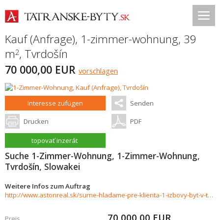
Kauf (Anfrage), 1-zimmer-wohnung, 39
m
,
Tvrdošín
2
70 000,00 EUR
vorschlagen
Interesse zufügen
Senden
Drucken
PDF
topovať inzerát
Suche 1-Zimmer-Wohnung, 1-Zimmer-Wohnung,
Tvrdošín, Slowakei
Weitere Infos zum Auftrag
http://www.astonreal.sk/surne-hladame-pre-klienta-1-izbovy-byt-v-tvrdosine-hotovost-422635
70 000,00
EUR
Preis