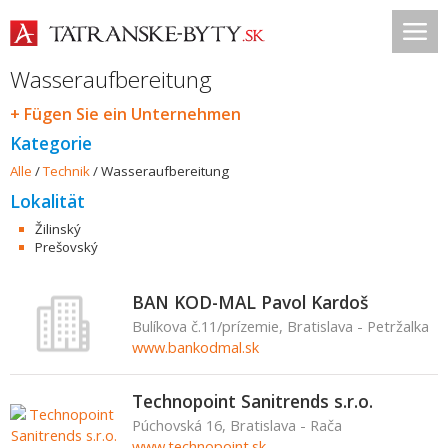
Wasseraufbereitung
+ Fügen Sie ein Unternehmen
Kategorie
Alle
/
Technik
/
Wasseraufbereitung
Lokalität
Žilinský
Prešovský
BAN KOD-MAL Pavol Kardoš
Bulíkova č.11/prízemie, Bratislava - Petržalka
www.bankodmal.sk
Technopoint Sanitrends s.r.o.
Púchovská 16, Bratislava - Rača
www.technopoint.sk