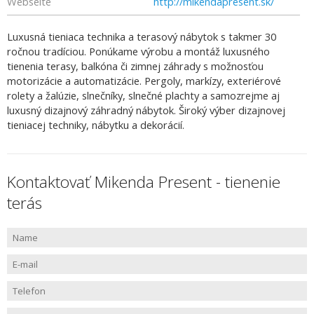
Webseite
http://mikendapresent.sk/
Luxusná tieniaca technika a terasový nábytok s takmer 30
ročnou tradíciou. Ponúkame výrobu a montáž luxusného
tienenia terasy, balkóna či zimnej záhrady s možnosťou
motorizácie a automatizácie. Pergoly, markízy, exteriérové
rolety a žalúzie, slnečníky, slnečné plachty a samozrejme aj
luxusný dizajnový záhradný nábytok. Široký výber dizajnovej
tieniacej techniky, nábytku a dekorácií.
Kontaktovať Mikenda Present - tienenie
terás