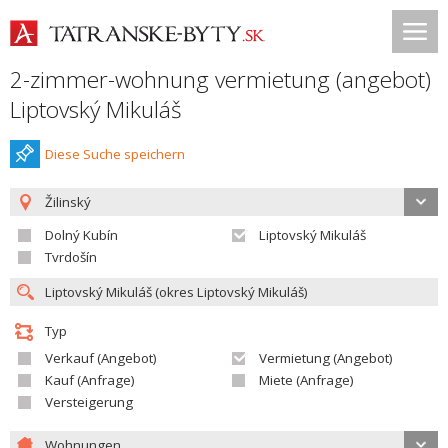
2-zimmer-wohnung vermietung (angebot)
Liptovský Mikuláš
Diese Suche speichern
Žilinský
Dolný Kubín
Liptovský Mikuláš
Tvrdošín
Typ
Verkauf (Angebot)
Vermietung (Angebot)
Kauf (Anfrage)
Miete (Anfrage)
Versteigerung
Wohnungen