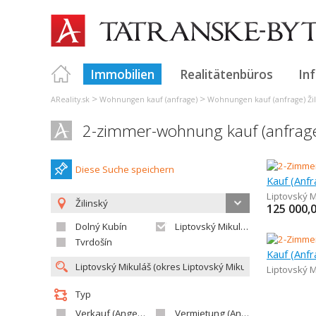
Immobilien
Realitätenbüros
In
>
>
AReality.sk
Wohnungen kauf (anfrage)
Wohnungen kauf (anfrage) Žil
2-zimmer-wohnung kauf (anfrage)
Diese Suche speichern
Kauf (Anf
Liptovský M
Žilinský
125 000,
Dolný Kubín
Liptovský Mikuláš
Tvrdošín
Kauf (Anf
Liptovský M
Typ
Verkauf (Angebot)
Vermietung (Angebot)