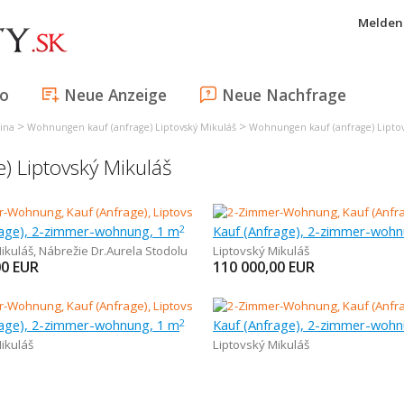
Melden 
fo
Neue Anzeige
Neue Nachfrage
>
>
ina
Wohnungen kauf (anfrage) Liptovský Mikuláš
Wohnungen kauf (anfrage) Liptov
 Liptovský Mikuláš
rage), 2-zimmer-wohnung, 1 m
Kauf (Anfrage), 2-zimmer-wohn
2
ikuláš
,
Nábrežie Dr.Aurela Stodolu
Liptovský Mikuláš
00
EUR
110 000,00
EUR
rage), 2-zimmer-wohnung, 1 m
Kauf (Anfrage), 2-zimmer-wohn
2
ikuláš
Liptovský Mikuláš