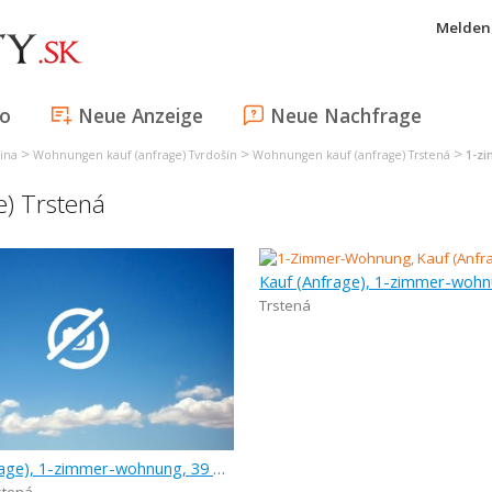
Melden 
fo
Neue Anzeige
Neue Nachfrage
>
>
>
ina
Wohnungen kauf (anfrage) Tvrdošín
Wohnungen kauf (anfrage) Trstená
1-zi
) Trstená
Kauf (Anfrage), 1-zimmer-wohn
Trstená
Kauf (Anfrage), 1-zimmer-wohnung, 39 m
stená