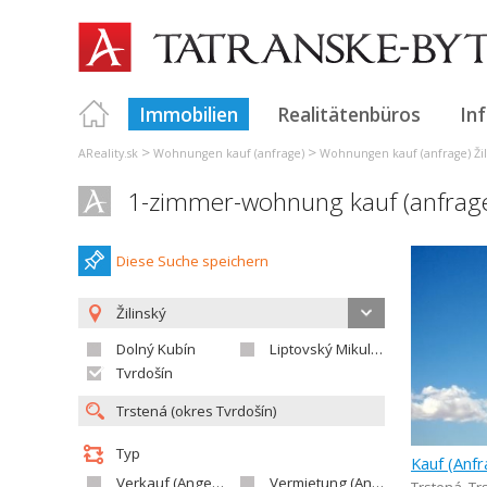
Immobilien
Realitätenbüros
In
>
>
AReality.sk
Wohnungen kauf (anfrage)
Wohnungen kauf (anfrage) Žil
1-zimmer-wohnung kauf (anfrage
Diese Suche speichern
Žilinský
Dolný Kubín
Liptovský Mikuláš
Tvrdošín
Typ
Verkauf (Angebot)
Vermietung (Angebot)
Trstená
,
Tr